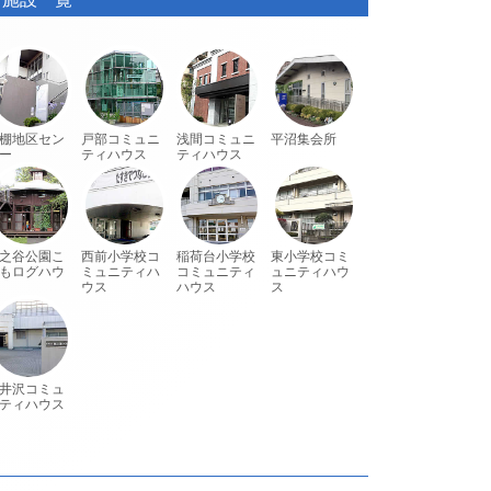
棚地区セン
戸部コミュニ
浅間コミュニ
平沼集会所
ー
ティハウス
ティハウス
之谷公園こ
西前小学校コ
稲荷台小学校
東小学校コミ
もログハウ
ミュニティハ
コミュニティ
ュニティハウ
ウス
ハウス
ス
井沢コミュ
ティハウス