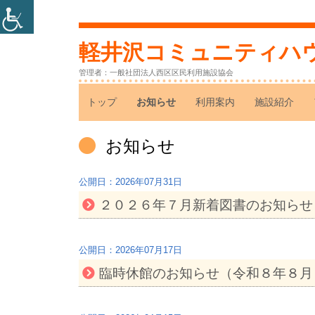
コ
ン
軽井沢コミュニティハ
テ
管理者：一般社団法人西区区民利用施設協会
ン
メ
トップ
お知らせ
利用案内
施設紹介
ツ
へ
イ
カ
お知らせ
ス
ン
テ
キ
ゴ
2026年07月31日
ッ
メ
リ
プ
２０２６年７月新着図書のお知らせ
ー:
ニ
ュ
2026年07月17日
臨時休館のお知らせ（令和８年８月
ー