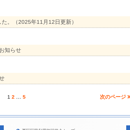
た。（2025年11月12日更新）
お知らせ
せ
ペ
ペ
ペ
1
2
…
5
次のページ
ー
ー
ー
ジ
ジ
ジ