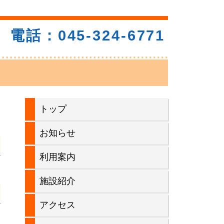
電話：045-324-6771
メ
トップ
イ
お知らせ
ン
利用案内
サ
施設紹介
イ
アクセス
ド