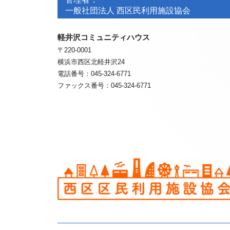
ッ
ッ
ビ
一般社団法人 西区民利用施設協会
タ
タ
ゲ
ー・
軽井沢コミュニティハウス
ー・
〒220-0001
ー
コ
コ
横浜市西区北軽井沢24
ン
ン
電話番号：045-324-6771
シ
ファックス番号：045-324-6771
テ
テ
ョ
ン
ン
ン
ツ
ツ