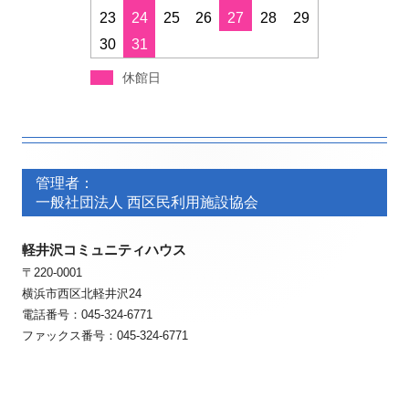
23
24
25
26
27
28
29
30
31
休館日
フ
フ
ッ
管理者：
ッ
一般社団法人 西区民利用施設協会
タ
タ
ー・
軽井沢コミュニティハウス
ー・
〒220-0001
コ
コ
横浜市西区北軽井沢24
ン
ン
電話番号：045-324-6771
ファックス番号：045-324-6771
テ
テ
ン
ン
ツ