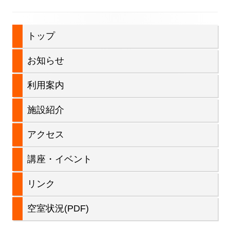
ビ
メ
トップ
ゲ
イ
ー
お知らせ
ン
シ
利用案内
サ
ョ
施設紹介
イ
ン
アクセス
ド
講座・イベント
バ
リンク
ー
空室状況(PDF)