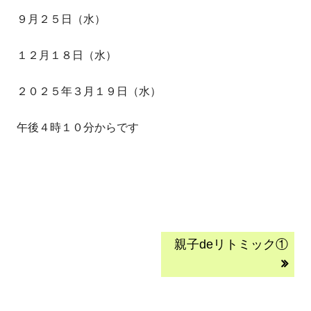
９月２５日（水）
１２月１８日（水）
２０２５年３月１９日（水）
午後４時１０分からです
投
次
親子deリトミック①
の
稿
記
事:
ナ