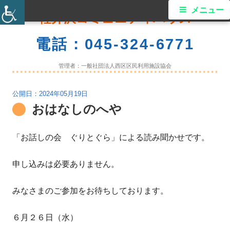
コ
メ
メニュー
軽井沢コミュニティハウス
ン
イ
テ
電話：045-324-6771
ン
ン
ツ
管理者：一般社団法人西区区民利用施設協会
メ
へ
ス
2024年05月19日
ニ
おはなしのへや
キ
ュ
ッ
プ
「お話しの会 ぐりとぐら」による読み聞かせです。
ー
申し込みは必要ありません。
みなさまのご参加をお待ちしております。
６月２６日（水）